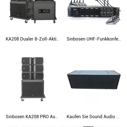
KA208 Dualer 8-Zoll-Aktiv-Line-Array-Lautsprecher
Sinbosen UHF-Funkkonferenzmikrofon S-800 1 für 8 professionelle Desktop-Handheld-Schwanenhalsmikrofone
Sinbosen KA208 PRO Audiosystem Line Array für doppeltes 8-Zoll-Line-Array
Kaufen Sie Sound Audio Soundbar Dual 15 Zoll Subwoofer