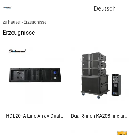
Deutsch
zu hause
>
Erzeugnisse
Erzeugnisse
HDL20-A Line Array Dual 10" Ferrite Powered Speaker
Dual 8 inch KA208 line array +18 inch bass active subwoofer