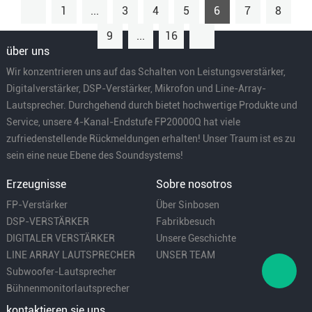
1
...
3
4
5
6
7
8
9
...
16
über uns
Wir konzentrieren uns auf das Schalten von Leistungsverstärker,
Digitalverstärker, DSP-Verstärker, Mikrofon und Line-Array-
Lautsprecher. Durchgehend durch bietet hochwertige Produkte und
Service, unsere 4-Kanal-Endstufe FP20000Q hat viele
zufriedenstellende Rückmeldungen erhalten! Unser Traum ist es zu
sein eine neue Ebene des Soundsystems!
Erzeugnisse
Sobre nosotros
FP-Verstärker
Über Sinbosen
DSP-VERSTÄRKER
Fabrikbesuch
DIGITALER VERSTÄRKER
Unsere Geschichte
LINE ARRAY LAUTSPRECHER
UNSER TEAM
Subwoofer-Lautsprecher
Bühnenmonitorlautsprecher
kontaktieren sie uns