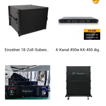
Einzelner 18-Zoll-Subwoofer-Super-Bass-Audiolautsprecher
4-Kanal 450w K4-450 digitaler Verstärker 1u Heimaudio-Leistungsverstärker