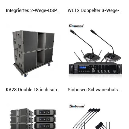
Integriertes 2-Wege-DSP-Verstärkermodul der Klasse D
WL12 Doppelter 3-Wege-12-Zoll-Hochleistungs-Line-Array-Lautsprecher
KA28 Double 18 inch subwoofer neodymium audio speaker
Sinbosen Schwanenhals Hand in Hand Mikrofon GS-200 GS-200S professionelles drahtloses Konferenz-Meeting-Mikrofon