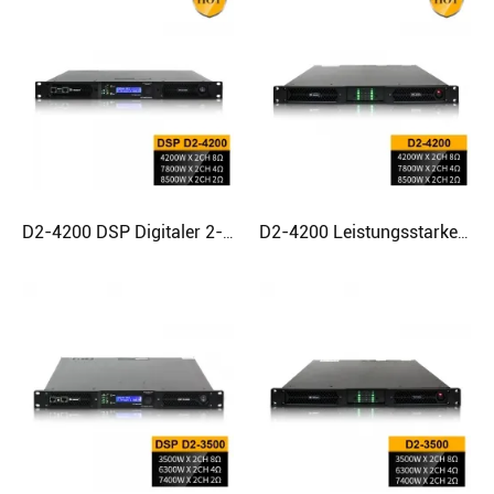
D2-4200 DSP Digitaler 2-Kanal-Verstärker für Subwoofer
D2-4200 Leistungsstarker 2-Ohm-stabiler Subwoofer-Digital-Leistungsverstärker