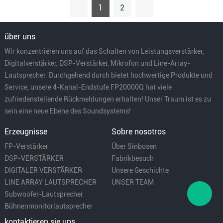
1
2
über uns
Wir konzentrieren uns auf das Schalten von Leistungsverstärker,
Digitalverstärker, DSP-Verstärker, Mikrofon und Line-Array-
Lautsprecher. Durchgehend durch bietet hochwertige Produkte und
Service, unsere 4-Kanal-Endstufe FP20000Q hat viele
zufriedenstellende Rückmeldungen erhalten! Unser Traum ist es zu
sein eine neue Ebene des Soundsystems!
Erzeugnisse
Sobre nosotros
FP-Verstärker
Über Sinbosen
DSP-VERSTÄRKER
Fabrikbesuch
DIGITALER VERSTÄRKER
Unsere Geschichte
LINE ARRAY LAUTSPRECHER
UNSER TEAM
Subwoofer-Lautsprecher
Bühnenmonitorlautsprecher
kontaktieren sie uns