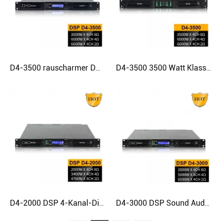
D4-3500 rauscharmer DSP-Verstärker, 4-Kanal-Klasse-D-Verstärker
D4-3500 3500 Watt Klasse D Ampere-Verstärker Audio-PA-System
D4-2000 DSP 4-Kanal-Digital-D-Verstärker Professioneller Audioverstärker
D4-3000 DSP Sound Audio 2 Ohm stabiler Hochleistungs-Digitalverstärker