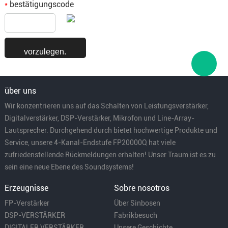
bestätigungscode
*
über uns
Wir konzentrieren uns auf das Schalten von Leistungsverstärker,
Digitalverstärker, DSP-Verstärker, Mikrofon und Line-Array-
Lautsprecher. Durchgehend durch bietet hochwertige Produkte und
Service, unsere 4-Kanal-Endstufe FP20000Q hat viele
zufriedenstellende Rückmeldungen erhalten! Unser Traum ist es zu
sein eine neue Ebene des Soundsystems!
Erzeugnisse
Sobre nosotros
FP-Verstärker
Über Sinbosen
DSP-VERSTÄRKER
Fabrikbesuch
DIGITALER VERSTÄRKER
Unsere Geschichte