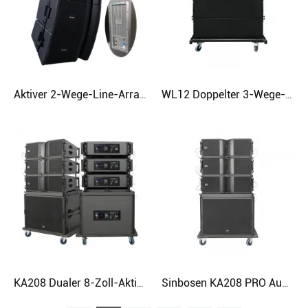
Aktiver 2-Wege-Line-Array-Lautsprecher V932 12-Zoll-Neodym-Subwoofer-DJ-Lautsprecher
WL12 Doppelter 3-Wege-12-Zoll-Hochleistungs-Line-Array-Lautsprecher
KA208 Dualer 8-Zoll-Aktiv-Line-Array-Lautsprecher
Sinbosen KA208 PRO Audiosystem Line Array für doppeltes 8-Zoll-Line-Array