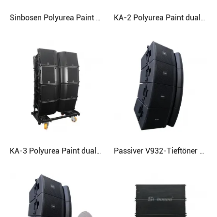
Sinbosen Polyurea Paint K1 dualer 15-Zoll-3-Wege-Audio-Line-Array-Lautsprecher
KA-2 Polyurea Paint dualer 12-Zoll-3-Wege-Audio-Line-Array-Lautsprecher
KA-3 Polyurea Paint dualer 12-Zoll-2-Wege-Audio-Line-Array-Lautsprecher
Passiver V932-Tieftöner mit Differentialantrieb, 2-Wege-12-Zoll-Neodym-Lautsprecher