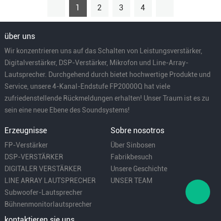
1
2
3
4
über uns
Wir konzentrieren uns auf das Schalten von Leistungsverstärker,
Digitalverstärker, DSP-Verstärker, Mikrofon und Line-Array-
Lautsprecher. Durchgehend durch bietet hochwertige Produkte und
Service, unsere 4-Kanal-Endstufe FP20000Q hat viele
zufriedenstellende Rückmeldungen erhalten! Unser Traum ist es zu
sein eine neue Ebene des Soundsystems!
Erzeugnisse
Sobre nosotros
FP-Verstärker
Über Sinbosen
DSP-VERSTÄRKER
Fabrikbesuch
DIGITALER VERSTÄRKER
Unsere Geschichte
LINE ARRAY LAUTSPRECHER
UNSER TEAM
Subwoofer-Lautsprecher
Bühnenmonitorlautsprecher
kontaktieren sie uns