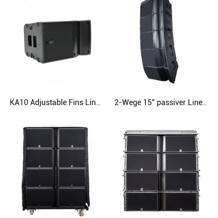
KA10 Adjustable Fins Line Array 2-Wege-10-Zoll-Passivlautsprecher
2-Wege 15" passiver Line-Array-Lautsprecher mit flexiblem Layout