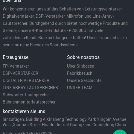
über uns
Wir konzentrieren uns auf das Schalten von Leistungsverstärker,
Digitalverstärker, DSP-Verstärker, Mikrofon und Line-Array-
Lautsprecher. Durchgehend durch bietet hochwertige Produkte und
Service, unsere 4-Kanal-Endstufe FP20000Q hat viele
zufriedenstellende Rückmeldungen erhalten! Unser Traum ist es zu
sein eine neue Ebene des Soundsystems!
Erzeugnisse
Sobre nosotros
FP-Verstärker
Über Sinbosen
DSP-VERSTÄRKER
Fabrikbesuch
DIGITALER VERSTÄRKER
Unsere Geschichte
LINE ARRAY LAUTSPRECHER
UNSER TEAM
Subwoofer-Lautsprecher
Bühnenmonitorlautsprecher
kontaktieren sie uns
hinzufügen: Building A Xinsheng Technology Park Yingbin Avenue
West,Xiuquan Street Huadu District Guangzhou Guangdong China
telefon: +86 16676738225