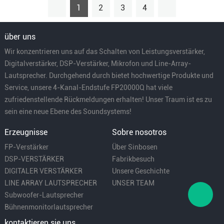
1
2
3
4
über uns
Wir konzentrieren uns auf das Schalten von Leistungsverstärker,
Digitalverstärker, DSP-Verstärker, Mikrofon und Line-Array-
Lautsprecher. Durchgehend durch bietet hochwertige Produkte und
Service, unsere 4-Kanal-Endstufe FP20000Q hat viele
zufriedenstellende Rückmeldungen erhalten! Unser Traum ist es zu
sein eine neue Ebene des Soundsystems!
Erzeugnisse
Sobre nosotros
FP-Verstärker
Über Sinbosen
DSP-VERSTÄRKER
Fabrikbesuch
DIGITALER VERSTÄRKER
Unsere Geschichte
LINE ARRAY LAUTSPRECHER
UNSER TEAM
Subwoofer-Lautsprecher
Bühnenmonitorlautsprecher
kontaktieren sie uns