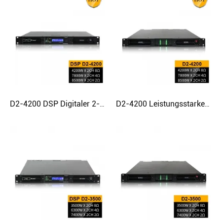
D2-4200 DSP Digitaler 2-Kanal-Verstärker für Subwoofer
D2-4200 Leistungsstarker 2-Ohm-stabiler Subwoofer-Digital-Leistungsverstärker