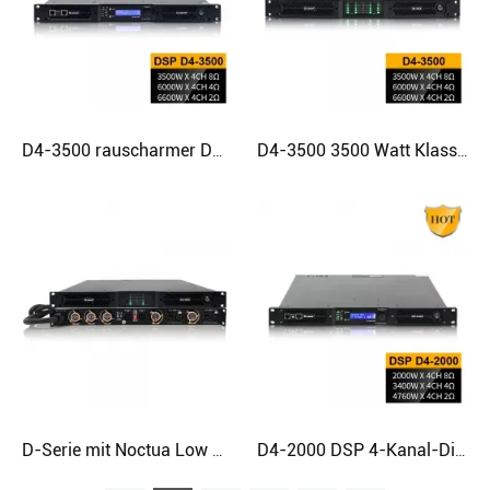
D4-3500 rauscharmer DSP-Verstärker, 4-Kanal-Klasse-D-Verstärker
D4-3500 3500 Watt Klasse D Ampere-Verstärker Audio-PA-System
D-Serie mit Noctua Low Noise Fan für Heimkino
D4-2000 DSP 4-Kanal-Digital-D-Verstärker Professioneller Audioverstärker