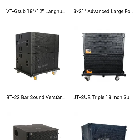
VT-Gsub 18"/12" Langhub-Neodym-Ground-Stacking-Subwoofer mit Nierencharakteristik
3x21" Advanced Large Format flugfähiger Nieren-Subwoofer
BT-22 Bar Sound Verstärkung Doppelter 18-Zoll-Subwoofer
JT-SUB Triple 18 Inch Super Low Bass Subwoofer Speaker