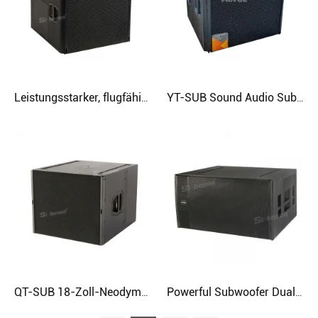
Leistungsstarker, flugfähiger 18-Zoll-Subwoofer mit Nierencharakteristik
YT-SUB Sound Audio Subwoofer 18 Zoll mit 12 Zoll Treiber
QT-SUB 18-Zoll-Neodym-Bassreflex-Subwoofer
Powerful Subwoofer Dual 18 inch Hybrid horn reflex loading