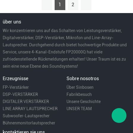
1
2
über uns
Wir konzentrieren uns auf das Schalten von Leistungsverstärker,
Digitalverstärker, DSP-Verstärker, Mikrofon und Line-Array-
Lautsprecher. Durchgehend durch bietet hochwertige Produkte und
Service, unsere 4-Kanal-Endstufe FP20000Q hat viele
zufriedenstellende Rückmeldungen erhalten! Unser Traum ist es zu
sein eine neue Ebene des Soundsystems!
Erzeugnisse
Sobre nosotros
FP-Verstärker
Über Sinbosen
DSP-VERSTÄRKER
Fabrikbesuch
DIGITALER VERSTÄRKER
Unsere Geschichte
LINE ARRAY LAUTSPRECHER
UNSER TEAM
Subwoofer-Lautsprecher
Bühnenmonitorlautsprecher
kontaktieren sie uns