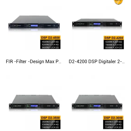
FIR -Filter -Design Max Power Class D -Verstärker für Subwoofer
D2-4200 DSP Digitaler 2-Kanal-Verstärker für Subwoofer