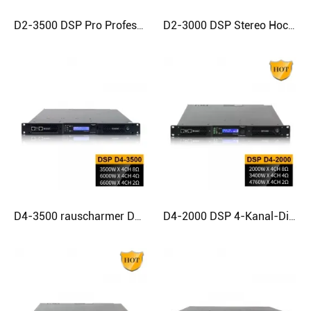
D2-3500 DSP Pro Professioneller Hochleistungsverstärker der Klasse D
D2-3000 DSP Stereo Hochwertiger Hochleistungs-Digitalverstärker
D4-3500 rauscharmer DSP-Verstärker, 4-Kanal-Klasse-D-Verstärker
D4-2000 DSP 4-Kanal-Digital-D-Verstärker Professioneller Audioverstärker