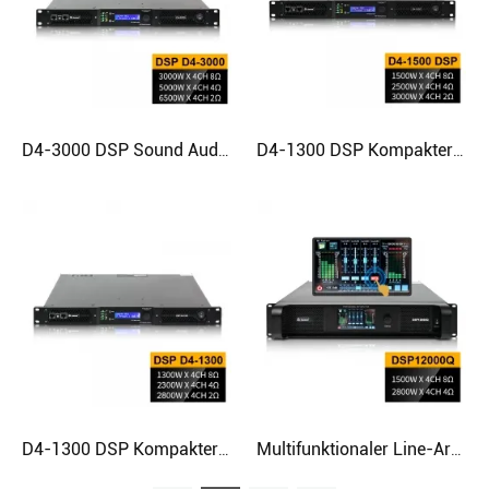
D4-3000 DSP Sound Audio 2 Ohm stabiler Hochleistungs-Digitalverstärker
D4-1300 DSP Kompakter multifunktionaler Line-Array-Leistungsverstärker der Klasse D
D4-1300 DSP Kompakter multifunktionaler Line-Array-Leistungsverstärker der Klasse D
Multifunktionaler Line-Array-DSP-Touchscreen-Verstärker mit FIR-Filter