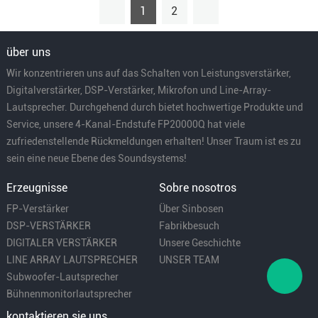
1
2
über uns
Wir konzentrieren uns auf das Schalten von Leistungsverstärker,
Digitalverstärker, DSP-Verstärker, Mikrofon und Line-Array-
Lautsprecher. Durchgehend durch bietet hochwertige Produkte und
Service, unsere 4-Kanal-Endstufe FP20000Q hat viele
zufriedenstellende Rückmeldungen erhalten! Unser Traum ist es zu
sein eine neue Ebene des Soundsystems!
Erzeugnisse
Sobre nosotros
FP-Verstärker
Über Sinbosen
DSP-VERSTÄRKER
Fabrikbesuch
DIGITALER VERSTÄRKER
Unsere Geschichte
LINE ARRAY LAUTSPRECHER
UNSER TEAM
Subwoofer-Lautsprecher
Bühnenmonitorlautsprecher
kontaktieren sie uns