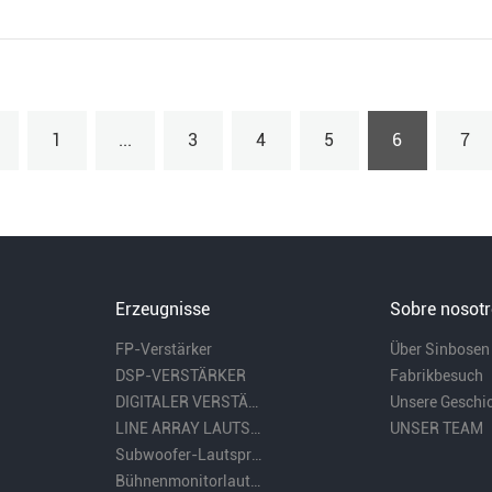
1
...
3
4
5
6
7
Erzeugnisse
Sobre nosot
FP-Verstärker
Über Sinbosen
DSP-VERSTÄRKER
Fabrikbesuch
DIGITALER VERSTÄRKER
Unsere Geschi
LINE ARRAY LAUTSPRECHER
UNSER TEAM
Subwoofer-Lautsprecher
Bühnenmonitorlautsprecher