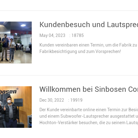
AUDIOPROZESSOR
Stromverteiler-Controller
Kundenbesuch und Lautsprec
FUNKMIKROFON
AUDIOKOMBINATION
May 04, 2023
: 18785
Kunden vereinbaren einen Termin, um die Fabrik zu
Fabrikbesichtigung und zum Vorsprechen!
Willkommen bei Sinbosen Com
Dec 30, 2022
: 19919
Der Kunde vereinbarte online einen Termin zur Besi
und einem Subwoofer-Lautsprecher ausgestattet u
Hochton-Verstärker besuchen, die zu seinem Lauts