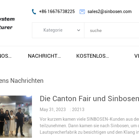
+86 16676738225
sales2@sinbosen.com
Kategorie
Kategorie
FP-Verstärker
SOBRE NOSOTROS
NACHRICHTEN
KOSTENLOSER VERSAND UND STEUERN
V
DSP-VERSTÄRKER
DIGITALER VERSTÄRKER
ns Nachrichten
LINE ARRAY LAUTSPRECHER
Die Canton Fair und Sinbos
Subwoofer-Lautsprecher
Bühnenmonitorlautsprecher
May 31, 2023
: 20213
Vor kurzem kamen viele SINBOSEN-Kunden aus der 
Koaxiallautsprecher
teilzunehmen. Dann kamen sie nach Sinbosen, um di
Verstärkermodul
Lautsprecherfabrik zu besichtigen und den Klang in 