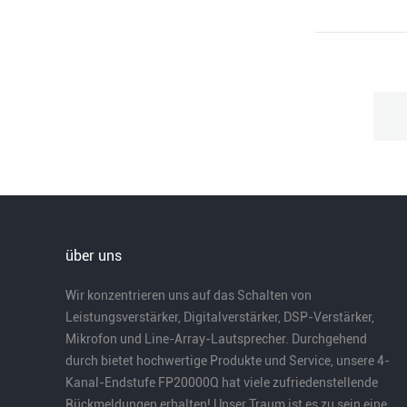
über uns
Wir konzentrieren uns auf das Schalten von
Leistungsverstärker, Digitalverstärker, DSP-Verstärker,
Mikrofon und Line-Array-Lautsprecher. Durchgehend
durch bietet hochwertige Produkte und Service, unsere 4-
Kanal-Endstufe FP20000Q hat viele zufriedenstellende
Rückmeldungen erhalten! Unser Traum ist es zu sein eine