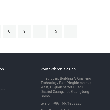
8
9
...
15
ros
kontaktieren sie uns
hinzufügen: Building A Xinsheng
Technology Park Yingbin Avenue
West,Xiuquan Street Huadu
chte
District Guangzhou Guangdong
China
telefon: +86 16676738225