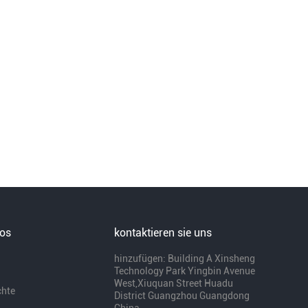
ros
kontaktieren sie uns
hinzufügen: Building A Xinsheng
Technology Park Yingbin Avenue
West,Xiuquan Street Huadu
chte
District Guangzhou Guangdong