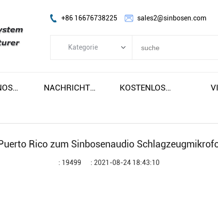
+86 16676738225
sales2@sinbosen.com
Kategorie
Kategorie
FP-Verstärker
SOBRE NOSOTROS
NACHRICHTEN
KOSTENLOSER VERSAND UND STEUERN
V
DSP-VERSTÄRKER
DIGITALER VERSTÄRKER
LINE ARRAY LAUTSPRECHER
Puerto Rico zum Sinbosenaudio Schlagzeugmikr
Subwoofer-Lautsprecher
: 19499
: 2021-08-24 18:43:10
Bühnenmonitorlautsprecher
Koaxiallautsprecher
Verstärkermodul