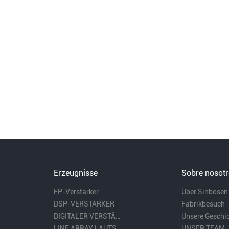
AUDIOPROZESSOR
Stromverteiler-Controller
FUNKMIKROFON
AUDIOKOMBINATION
Erzeugnisse
Sobre nosot
FP-Verstärker
Über Sinbosen
DSP-VERSTÄRKER
Fabrikbesuch
DIGITALER VERSTÄRKER
Unsere Geschi
LINE ARRAY LAUTSPRECHER
UNSER TEAM