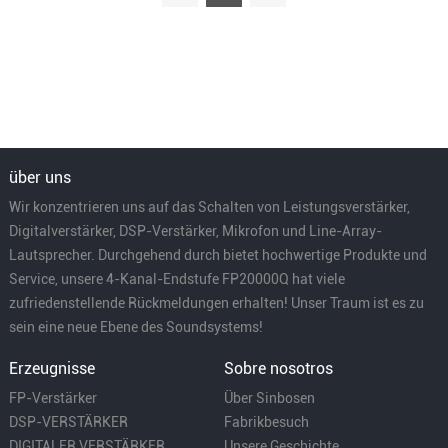
über uns
Wir konzentrieren uns auf das Schalten von Leistungsverstärker,
Digitalverstärker, DSP-Verstärker, Mikrofon und Line-Array-
Lautsprecher. Durchgehend durch bietet hochwertige Produkte und
Service, unsere 4-Kanal-Endstufe FP20000Q hat viele
zufriedenstellende Rückmeldungen erhalten! Unser Traum ist es zu
sein eine neue Ebene des Soundsystems!
Erzeugnisse
Sobre nosotros
FP-Verstärker
Über Sinbosen
DSP-VERSTÄRKER
Fabrikbesuch
DIGITALER VERSTÄRKER
Unsere Geschichte