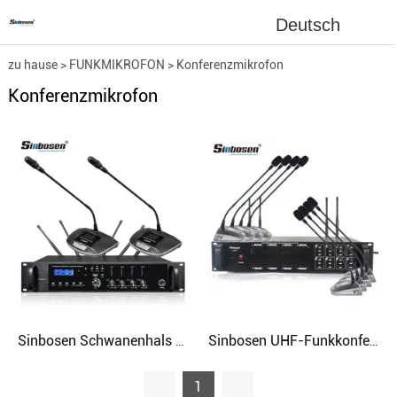
Deutsch
zu hause
>
FUNKMIKROFON
>
Konferenzmikrofon
Konferenzmikrofon
Sinbosen Schwanenhals Hand in Hand Mikrofon GS-200 GS-200S professionelles drahtloses Konferenz-Meeting-Mikrofon
Sinbosen UHF-Funkkonferenzmikrofon S-800 1 für 8 professionelle Desktop-Handheld-Schwanenhalsmikrofone
1