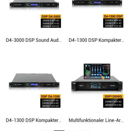
D4-3000 DSP Sound Audio 2 Ohm stabiler Hochleistungs-Digitalverstärker
D4-1300 DSP Kompakter multifunktionaler Line-Array-Leistungsverstärker der Klasse D
D4-1300 DSP Kompakter multifunktionaler Line-Array-Leistungsverstärker der Klasse D
Multifunktionaler Line-Array-DSP-Touchscreen-Verstärker mit FIR-Filter