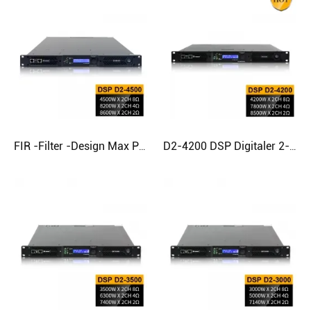
FIR -Filter -Design Max Power Class D -Verstärker für Subwoofer
D2-4200 DSP Digitaler 2-Kanal-Verstärker für Subwoofer