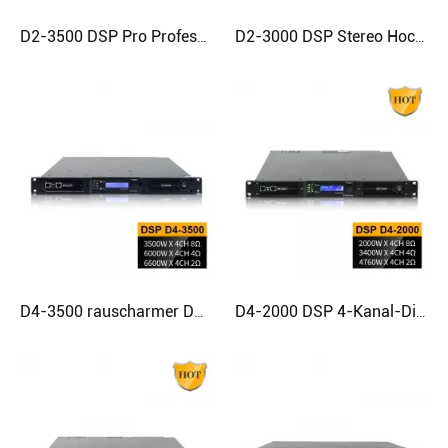
D2-3500 DSP Pro Professioneller Hochleistungsverstärker der Klasse D
D2-3000 DSP Stereo Hochwertiger Hochleistungs-Digitalverstärker
D4-3500 rauscharmer DSP-Verstärker, 4-Kanal-Klasse-D-Verstärker
D4-2000 DSP 4-Kanal-Digital-D-Verstärker Professioneller Audioverstärker