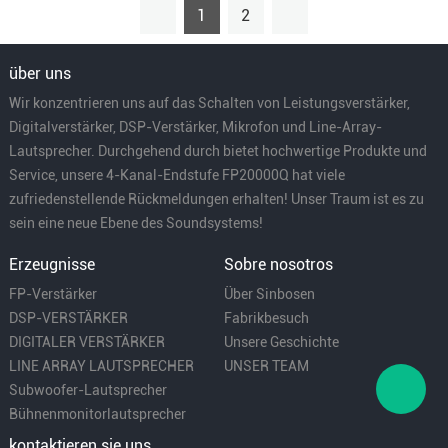
1
2
über uns
Wir konzentrieren uns auf das Schalten von Leistungsverstärker,
Digitalverstärker, DSP-Verstärker, Mikrofon und Line-Array-
Lautsprecher. Durchgehend durch bietet hochwertige Produkte und
Service, unsere 4-Kanal-Endstufe FP20000Q hat viele
zufriedenstellende Rückmeldungen erhalten! Unser Traum ist es zu
sein eine neue Ebene des Soundsystems!
Erzeugnisse
Sobre nosotros
FP-Verstärker
Über Sinbosen
DSP-VERSTÄRKER
Fabrikbesuch
DIGITALER VERSTÄRKER
Unsere Geschichte
LINE ARRAY LAUTSPRECHER
UNSER TEAM
Subwoofer-Lautsprecher
Bühnenmonitorlautsprecher
kontaktieren sie uns